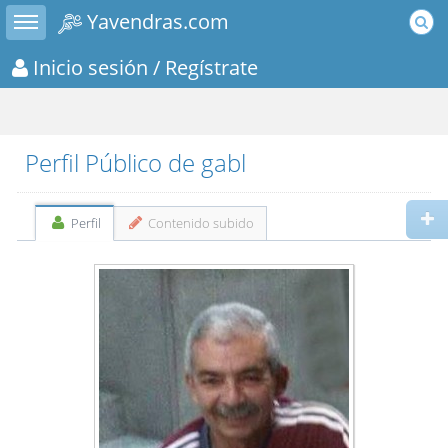
Toggle sidebar
Yavendras.com
Inicio sesión
/ Regístrate
Perfil Público de gabl
Perfil
Contenido subido