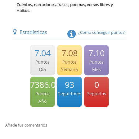
Cuentos, narraciones, frases, poemas, versos libres y
Haikus.
Estadísticas
¿Cómo conseguir puntos?
7.04
7.08
7.10
Puntos
Puntos
Puntos
Día
Semana
Mes
7386.04
93
0
Puntos
Seguidores
Seguidos
Año
Añade tus comentarios