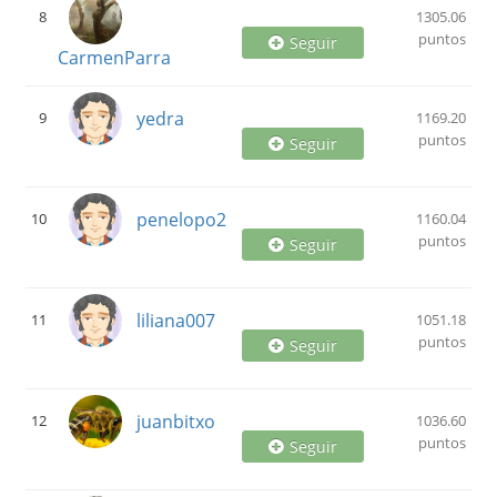
8
1305.06
puntos
Seguir
CarmenParra
yedra
9
1169.20
puntos
Seguir
penelopo2
10
1160.04
puntos
Seguir
liliana007
11
1051.18
puntos
Seguir
juanbitxo
12
1036.60
puntos
Seguir