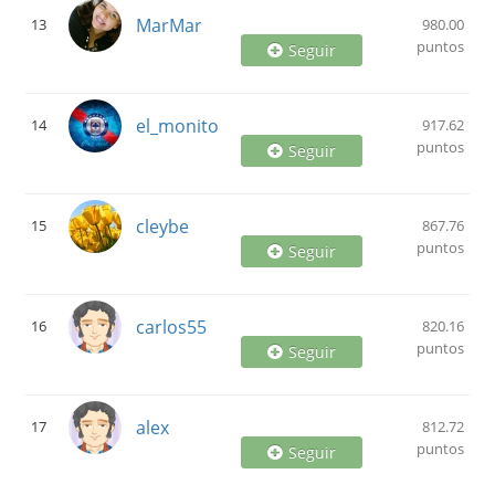
MarMar
13
980.00
puntos
Seguir
el_monito
14
917.62
puntos
Seguir
cleybe
15
867.76
puntos
Seguir
carlos55
16
820.16
puntos
Seguir
alex
17
812.72
puntos
Seguir