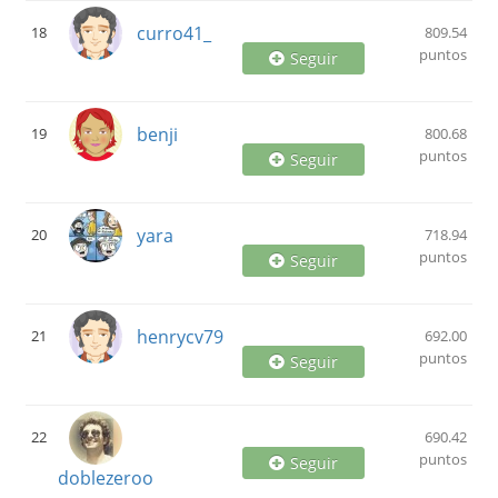
curro41_
18
809.54
puntos
Seguir
benji
19
800.68
puntos
Seguir
yara
20
718.94
puntos
Seguir
henrycv79
21
692.00
puntos
Seguir
22
690.42
puntos
Seguir
doblezeroo