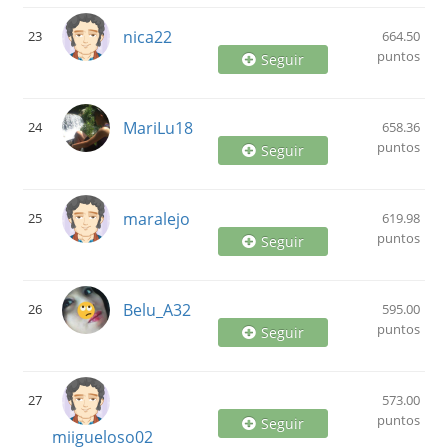
nica22
23
664.50
puntos
Seguir
MariLu18
24
658.36
puntos
Seguir
maralejo
25
619.98
puntos
Seguir
Belu_A32
26
595.00
puntos
Seguir
27
573.00
puntos
Seguir
miigueloso02