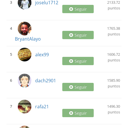
joselu1712
3
2133.72
puntos
Seguir
4
1765.38
puntos
Seguir
BryantAlayo
alex99
5
1606.72
puntos
Seguir
dach2901
6
1585.90
puntos
Seguir
rafa21
7
1496.30
puntos
Seguir