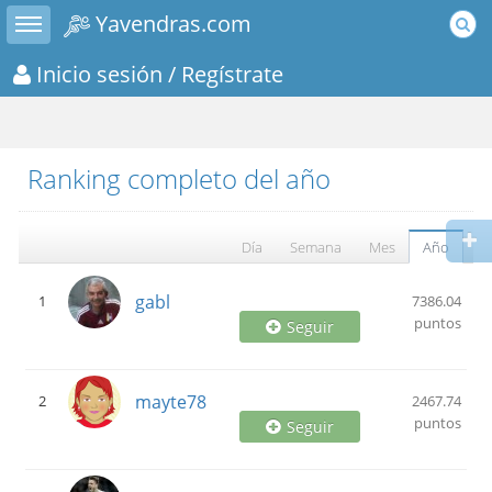
Toggle sidebar
Yavendras.com
Inicio sesión
/ Regístrate
Ranking completo del año
Día
Semana
Mes
Año
gabl
1
7386.04
puntos
Seguir
mayte78
2
2467.74
puntos
Seguir