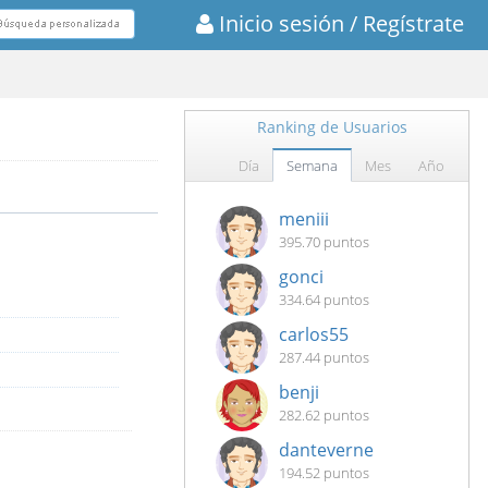
Inicio sesión
/ Regístrate
Ranking de Usuarios
Día
Semana
Mes
Año
meniii
395.70 puntos
gonci
334.64 puntos
carlos55
287.44 puntos
benji
282.62 puntos
danteverne
194.52 puntos