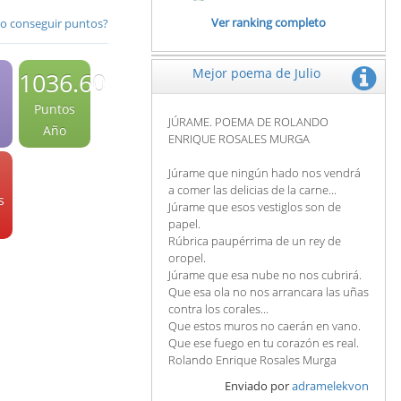
Ver ranking completo
 conseguir puntos?
Mejor poema de Julio
1036.60
Puntos
JÚRAME. POEMA DE ROLANDO
Año
ENRIQUE ROSALES MURGA
Júrame que ningún hado nos vendrá
a comer las delicias de la carne...
s
Júrame que esos vestiglos son de
papel.
Rúbrica paupérrima de un rey de
oropel.
Júrame que esa nube no nos cubrirá.
Que esa ola no nos arrancara las uñas
contra los corales...
Que estos muros no caerán en vano.
Que ese fuego en tu corazón es real.
Rolando Enrique Rosales Murga
Enviado por
adramelekvon