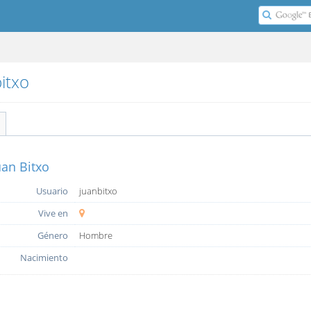
bitxo
uan Bitxo
Usuario
juanbitxo
Vive en
Género
Hombre
Nacimiento