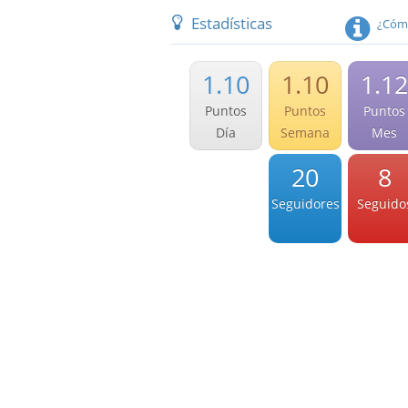
Estadísticas
¿Cómo
1.10
1.10
1.12
Puntos
Puntos
Puntos
Día
Semana
Mes
20
8
Seguidores
Seguido