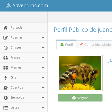
Yavendras.com
Portada
Perfil Público de juan
Poemas
Perfil
Contenido subido
Chistes
Frases
J
Memes
Gifs
Cuentos
Ejemplos
Seguir
Listas