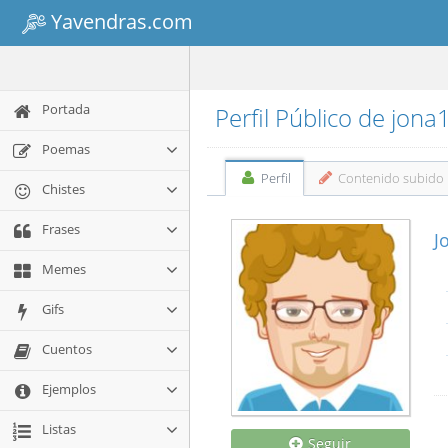
Yavendras.com
Portada
Perfil Público de jon
Poemas
Perfil
Contenido subido
Chistes
Frases
J
Memes
Gifs
Cuentos
Ejemplos
Listas
Seguir