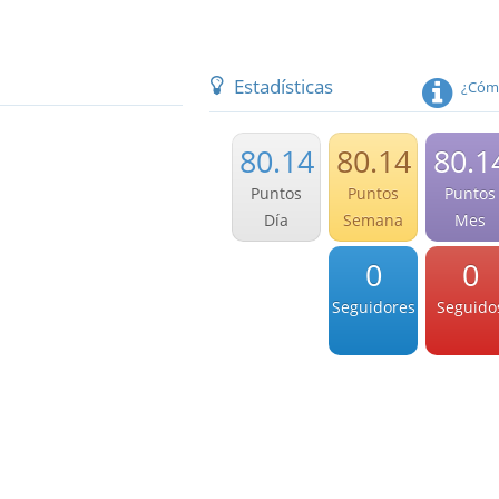
Estadísticas
¿Cómo
80.14
80.14
80.1
Puntos
Puntos
Puntos
Día
Semana
Mes
0
0
Seguidores
Seguido