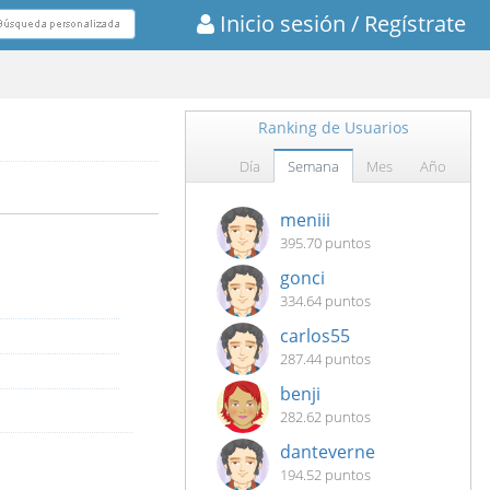
Inicio sesión
/ Regístrate
Ranking de Usuarios
Día
Semana
Mes
Año
meniii
395.70 puntos
gonci
334.64 puntos
carlos55
287.44 puntos
benji
282.62 puntos
danteverne
194.52 puntos