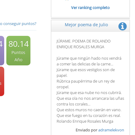
Ver ranking completo
 conseguir puntos?
Mejor poema de Julio
4
80.14
JÚRAME. POEMA DE ROLANDO
ENRIQUE ROSALES MURGA
Puntos
Júrame que ningún hado nos vendrá
Año
a comer las delicias de la carne...
Júrame que esos vestiglos son de
papel.
Rúbrica paupérrima de un rey de
s
oropel.
Júrame que esa nube no nos cubrirá.
Que esa ola no nos arrancara las uñas
contra los corales...
Que estos muros no caerán en vano.
Que ese fuego en tu corazón es real.
Rolando Enrique Rosales Murga
Enviado por
adramelekvon