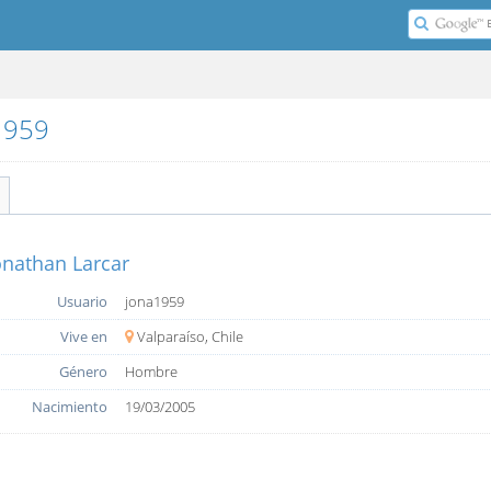
a1959
onathan Larcar
Usuario
jona1959
Vive en
Valparaíso, Chile
Género
Hombre
Nacimiento
19/03/2005