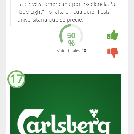
La cerveza americana por excelencia. Su
"Bud Light" no falta en cualquier fiesta
universitaria que se precie.
%
Votos totales:
10
17