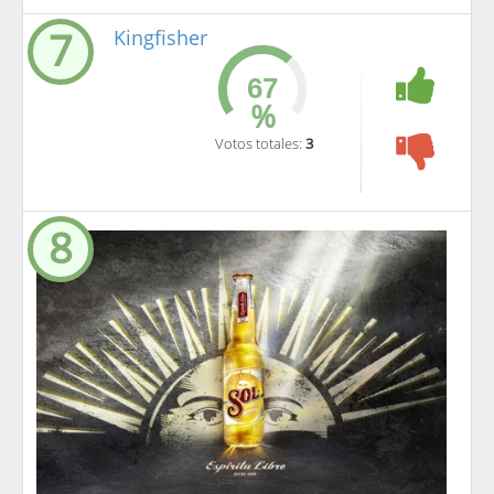
7
Kingfisher
%
Votos totales:
3
8