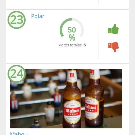
23
Polar
%
Votos totales:
6
24
Mahou