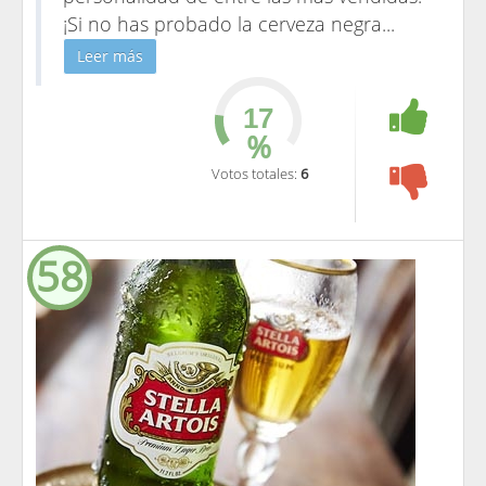
¡Si no has probado la cerveza negra
...
Leer más
%
Votos totales:
6
58