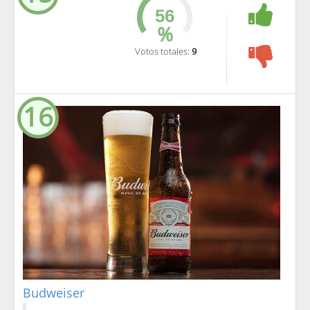
%
Votos totales:
9
16
Budweiser