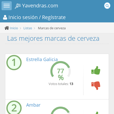
Toggle sidebar
Yavendras.com
Inicio sesión
/ Regístrate
Inicio
Listas
Marcas de cerveza
Las mejores marcas de cerveza
1
Estrella Galicia
%
Votos totales:
13
2
Ambar