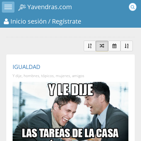
Toggle sidebar
Yavendras.com
Inicio sesión
/ Regístrate
IGUALDAD
Y dije, hombres, tópicos, mujeres, amigos