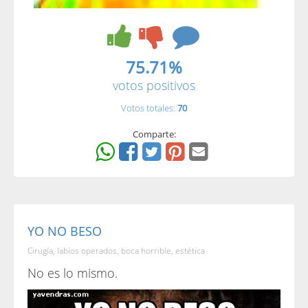
75.71%
votos positivos
Votos totales:
70
Comparte:
YO NO BESO
Cirugía, labios operados, boca horrible, estética
No es lo mismo.