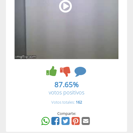
87.65%
votos positivos
Votos totales:
162
Comparte: