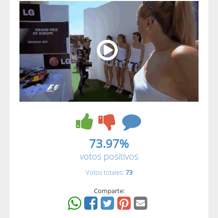
73.97%
votos positivos
Votos totales:
73
Comparte: