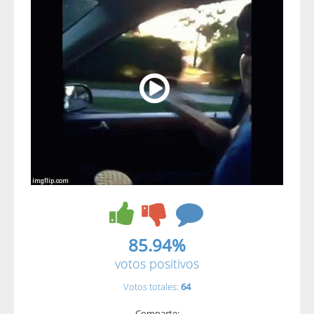
85.94%
votos positivos
Votos totales:
64
Comparte: