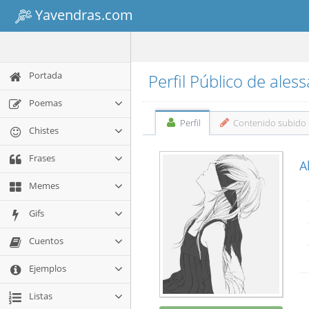
Yavendras.com
Portada
Perfil Público de aless
Poemas
Perfil
Contenido subido
Chistes
Frases
A
Memes
Gifs
Cuentos
Ejemplos
Listas