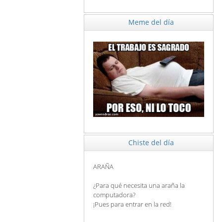
Meme del día
Chiste del día
ARAÑA
¿Para qué necesita una araña la
computadora?
¡Pues para entrar en la red!