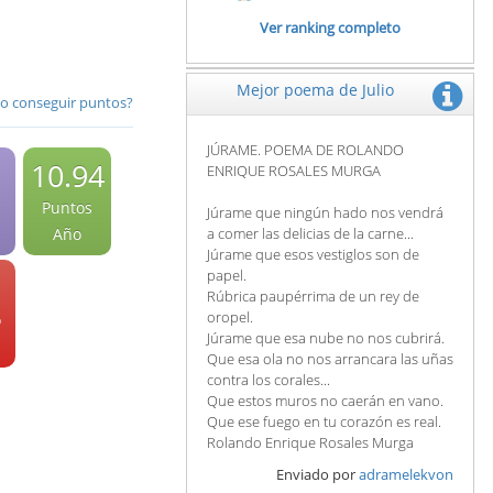
Ver ranking completo
Mejor poema de Julio
 conseguir puntos?
JÚRAME. POEMA DE ROLANDO
10.94
ENRIQUE ROSALES MURGA
Puntos
Júrame que ningún hado nos vendrá
a comer las delicias de la carne...
Año
Júrame que esos vestiglos son de
papel.
Rúbrica paupérrima de un rey de
oropel.
o
Júrame que esa nube no nos cubrirá.
Que esa ola no nos arrancara las uñas
contra los corales...
Que estos muros no caerán en vano.
Que ese fuego en tu corazón es real.
Rolando Enrique Rosales Murga
Enviado por
adramelekvon