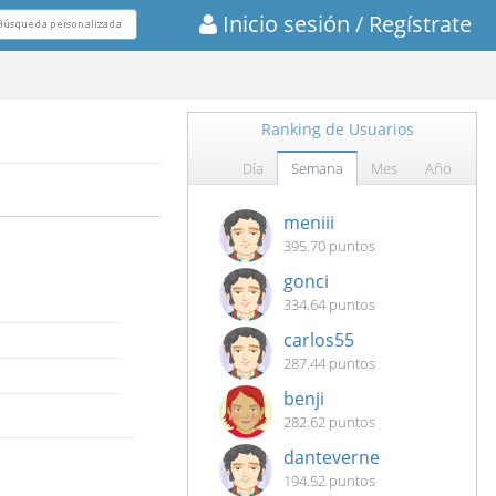
Inicio sesión
/ Regístrate
Ranking de Usuarios
Día
Semana
Mes
Año
meniii
395.70 puntos
gonci
334.64 puntos
carlos55
287.44 puntos
benji
282.62 puntos
danteverne
194.52 puntos