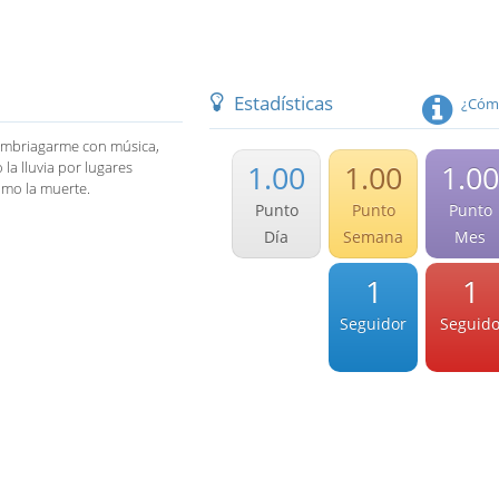
Estadísticas
¿Cómo
 embriagarme con música,
la lluvia por lugares
1.00
1.00
1.00
omo la muerte.
Punto
Punto
Punto
Día
Semana
Mes
1
1
Seguidor
Seguid