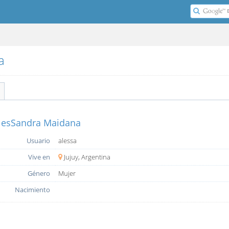
a
lesSandra Maidana
Usuario
alessa
Vive en
Jujuy, Argentina
Género
Mujer
Nacimiento