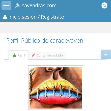
Toggle sidebar
Yavendras.com
Inicio sesión
/ Regístrate
Perfil Público de caradeyaven
Perfil
Contenido subido