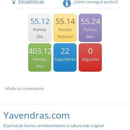
Estadísticas
¿Cómo conseguir puntos?
55.12
55.14
55.24
Puntos
Puntos
Puntos
Día
Semana
Mes
403.12
22
0
Puntos
Seguidores
Seguidos
Año
Añade tus comentarios
Yavendras.com
El portal de humor, entretenimiento y cultura más original