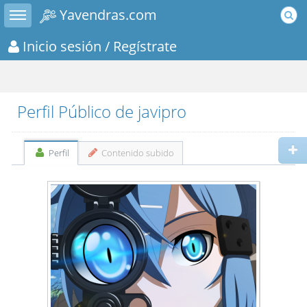
Toggle sidebar
Yavendras.com
Inicio sesión
/ Regístrate
Perfil Público de javipro
Perfil
Contenido subido