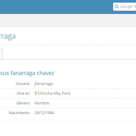
arraga
esus fanarraga chavez
Usuario
jfanarraga
Vive en
Chincha Alta, Perú
Género
Hombre
Nacimiento
29/12/1984