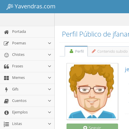
Yavendras.com
Portada
Perfil Público de jfan
Poemas
Perfil
Contenido subido
Chistes
Frases
j
Memes
Gifs
Cuentos
Ejemplos
Listas
Seguir