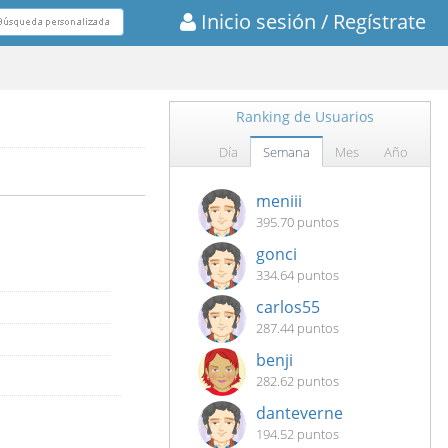
Inicio sesión
/ Regístrate
Ranking de Usuarios
Día
Semana
Mes
Año
meniii
395.70 puntos
gonci
334.64 puntos
carlos55
287.44 puntos
benji
282.62 puntos
danteverne
194.52 puntos