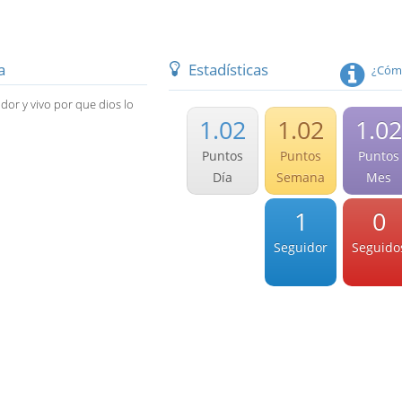
a
Estadísticas
¿Cómo
or y vivo por que dios lo
1.02
1.02
1.02
Puntos
Puntos
Puntos
Día
Semana
Mes
1
0
Seguidor
Seguido