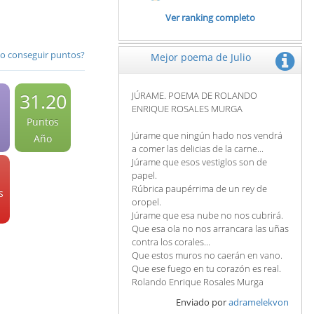
Ver ranking completo
 conseguir puntos?
Mejor poema de Julio
31.20
JÚRAME. POEMA DE ROLANDO
ENRIQUE ROSALES MURGA
Puntos
Júrame que ningún hado nos vendrá
Año
a comer las delicias de la carne...
Júrame que esos vestiglos son de
papel.
Rúbrica paupérrima de un rey de
s
oropel.
Júrame que esa nube no nos cubrirá.
Que esa ola no nos arrancara las uñas
contra los corales...
Que estos muros no caerán en vano.
Que ese fuego en tu corazón es real.
Rolando Enrique Rosales Murga
Enviado por
adramelekvon