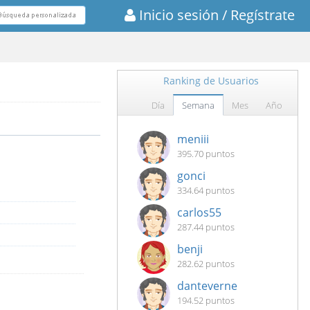
Inicio sesión
/ Regístrate
Ranking de Usuarios
Día
Semana
Mes
Año
meniii
395.70 puntos
gonci
334.64 puntos
carlos55
287.44 puntos
benji
282.62 puntos
danteverne
194.52 puntos