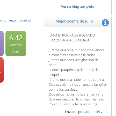
Ver ranking completo
 conseguir puntos?
Mejor poema de Julio
6.42
JÚRAME. POEMA DE ROLANDO
ENRIQUE ROSALES MURGA
Puntos
Júrame que ningún hado nos vendrá
Año
a comer las delicias de la carne...
Júrame que esos vestiglos son de
papel.
Rúbrica paupérrima de un rey de
s
oropel.
Júrame que esa nube no nos cubrirá.
Que esa ola no nos arrancara las uñas
contra los corales...
Que estos muros no caerán en vano.
Que ese fuego en tu corazón es real.
Rolando Enrique Rosales Murga
Enviado por
adramelekvon