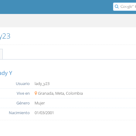
_y23
ady Y
Usuario
lady_y23
Vive en
Granada, Meta, Colombia
Género
Mujer
Nacimiento
01/03/2001