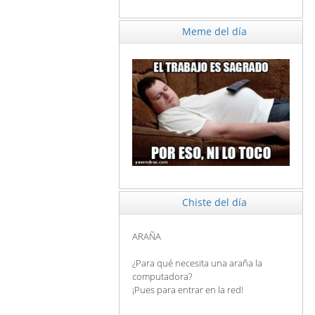
Meme del día
Chiste del día
ARAÑA
¿Para qué necesita una araña la
computadora?
¡Pues para entrar en la red!