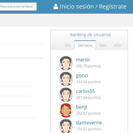
Inicio sesión
/ Regístrate
Ranking de Usuarios
Día
Semana
Mes
Año
meniii
395.70 puntos
gonci
334.64 puntos
carlos55
287.44 puntos
benji
282.62 puntos
danteverne
194.52 puntos