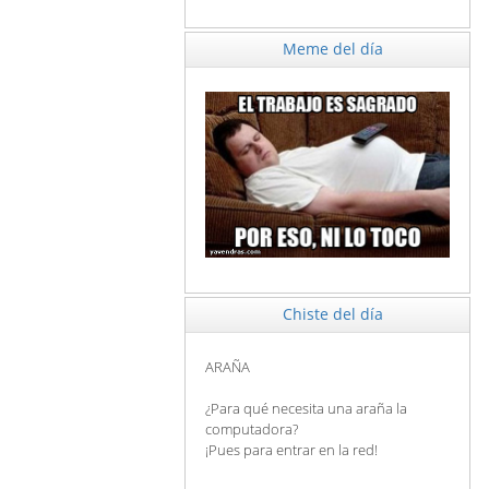
Meme del día
Chiste del día
ARAÑA
¿Para qué necesita una araña la
computadora?
¡Pues para entrar en la red!