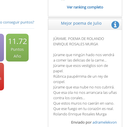
Ver ranking completo
 conseguir puntos?
Mejor poema de Julio
11.72
JÚRAME. POEMA DE ROLANDO
ENRIQUE ROSALES MURGA
Puntos
Júrame que ningún hado nos vendrá
Año
a comer las delicias de la carne...
Júrame que esos vestiglos son de
papel.
Rúbrica paupérrima de un rey de
s
oropel.
Júrame que esa nube no nos cubrirá.
Que esa ola no nos arrancara las uñas
contra los corales...
Que estos muros no caerán en vano.
Que ese fuego en tu corazón es real.
Rolando Enrique Rosales Murga
Enviado por
adramelekvon