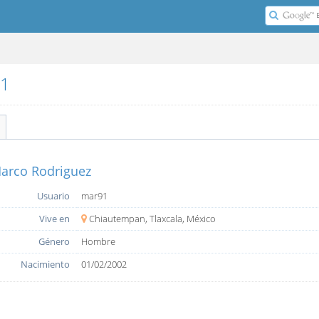
91
arco Rodriguez
Usuario
mar91
Vive en
Chiautempan, Tlaxcala, México
Género
Hombre
Nacimiento
01/02/2002