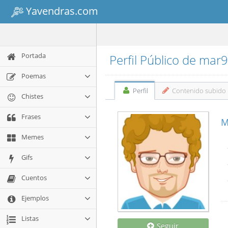
Yavendras.com
Portada
Perfil Público de mar
Poemas
Perfil
Contenido subido
Chistes
Frases
M
Memes
Gifs
Cuentos
Ejemplos
Listas
Seguir