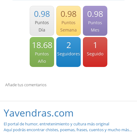
0.98
0.98
0.98
Puntos
Puntos
Puntos
Día
Semana
Mes
18.68
2
1
Puntos
Seguidores
Seguido
Año
Añade tus comentarios
Yavendras.com
El portal de humor, entretenimiento y cultura más original
Aquí podrás encontrar chistes, poemas, frases, cuentos y mucho más...