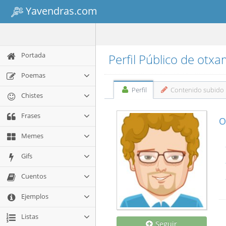
Yavendras.com
Portada
Perfil Público de otx
Poemas
Perfil
Contenido subido
Chistes
Frases
O
Memes
Gifs
Cuentos
Ejemplos
Listas
Seguir