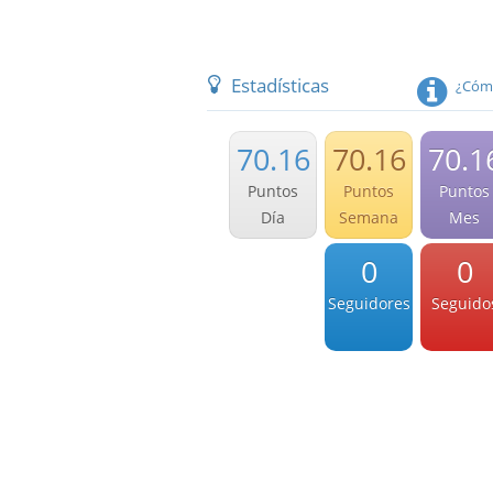
Estadísticas
¿Cómo
70.16
70.16
70.1
Puntos
Puntos
Puntos
Día
Semana
Mes
0
0
Seguidores
Seguido