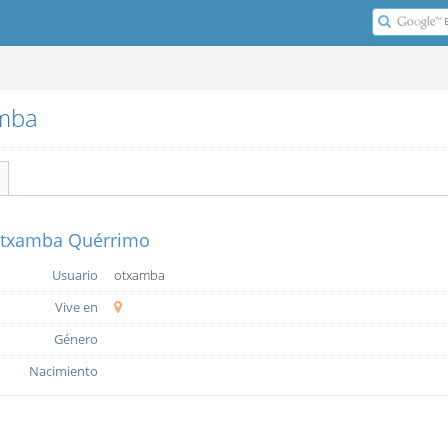
amba
txamba Quérrimo
Usuario
otxamba
Vive en
Género
Nacimiento