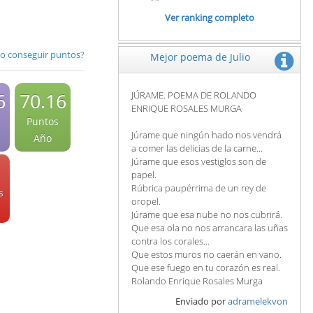
Ver ranking completo
 conseguir puntos?
Mejor poema de Julio
6
70.16
JÚRAME. POEMA DE ROLANDO
ENRIQUE ROSALES MURGA
Puntos
Júrame que ningún hado nos vendrá
Año
a comer las delicias de la carne...
Júrame que esos vestiglos son de
papel.
Rúbrica paupérrima de un rey de
s
oropel.
Júrame que esa nube no nos cubrirá.
Que esa ola no nos arrancara las uñas
contra los corales...
Que estos muros no caerán en vano.
Que ese fuego en tu corazón es real.
Rolando Enrique Rosales Murga
Enviado por
adramelekvon