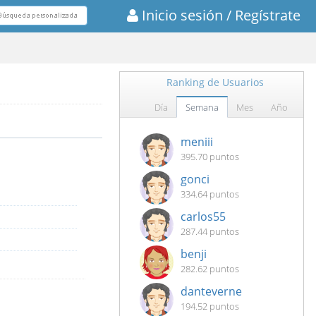
Inicio sesión
/ Regístrate
Ranking de Usuarios
Día
Semana
Mes
Año
meniii
395.70 puntos
gonci
334.64 puntos
carlos55
287.44 puntos
benji
282.62 puntos
danteverne
194.52 puntos