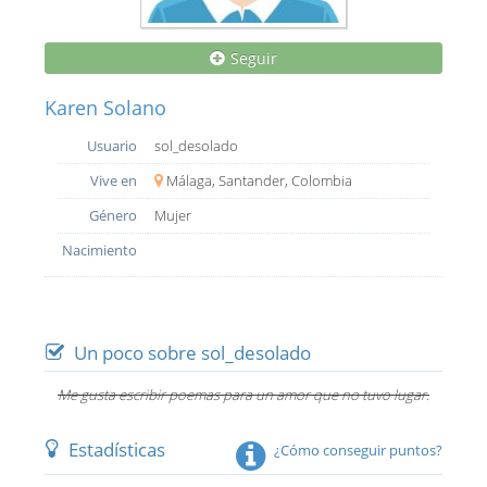
Seguir
Karen Solano
Usuario
sol_desolado
Vive en
Málaga, Santander, Colombia
Género
Mujer
Nacimiento
Un poco sobre sol_desolado
Me gusta escribir poemas para un amor que no tuvo lugar.
Estadísticas
¿Cómo conseguir puntos?