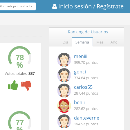
Inicio sesión
/ Regístrate
Ranking de Usuarios
Día
Semana
Mes
Año
meniii
%
395.70 puntos
gonci
Votos totales:
337
334.64 puntos
carlos55
287.44 puntos
benji
282.62 puntos
danteverne
194.52 puntos
%