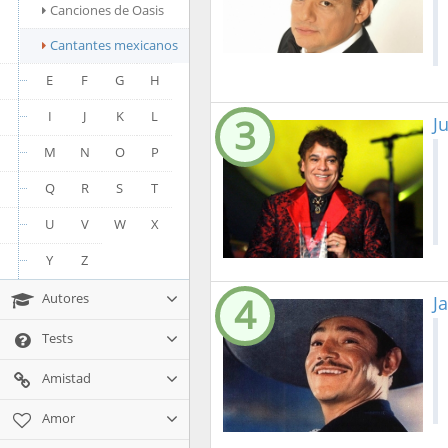
Canciones de Oasis
Cantantes mexicanos
E
F
G
H
I
J
K
L
3
J
M
N
O
P
Q
R
S
T
U
V
W
X
Y
Z
4
Autores
J
Tests
Amistad
Amor