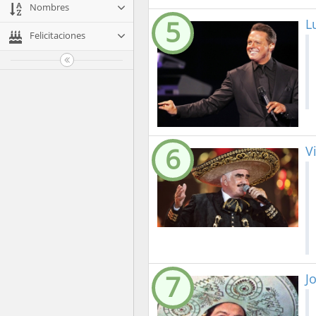
Nombres
5
L
Felicitaciones
6
V
7
J