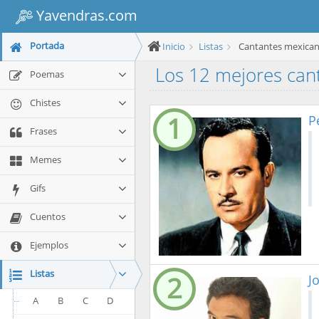
Yavendras.com
Portada
Inicio
Listas
Cantantes mexica
Los 12 mejores ca
Poemas
Chistes
1
P
Frases
Memes
Gifs
Cuentos
Ejemplos
Listas
2
J
A
B
C
D