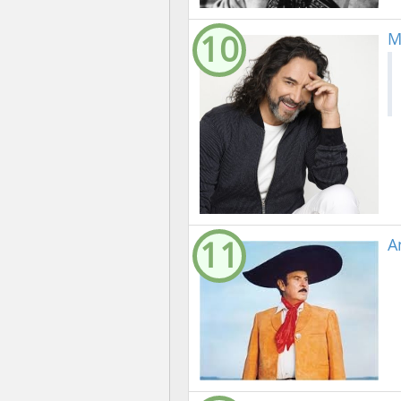
10
M
11
A