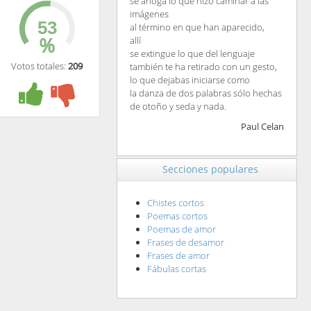
se ahoga lo que hizo caminar a las
imágenes
al término en que han aparecido,
%
allí
se extingue lo que del lenguaje
Votos totales:
209
también te ha retirado con un gesto,
lo que dejabas iniciarse como
la danza de dos palabras sólo hechas
de otoño y seda y nada.
Paul Celan
Secciones populares
Chistes cortos
Poemas cortos
Poemas de amor
Frases de desamor
Frases de amor
Fábulas cortas